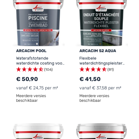
ARCACIM POOL
ARCACIM S2 AQUA
Waterafstotende
Flexibele
waterdichte coating voor
waterdichtingspleister
zwembad, bassin:
voor BOVENGRONDS
(106)
(81)
ARCACIM POOL
ZWEMBAD, TANK,
€ 50,90
CISTERNE, WATERTOREN
€ 41,50
(ACS) - ARCACIM S2
vanaf € 24,75 per m²
vanaf € 37,58 per m²
AQUA
Meerdere versies
Meerdere versies
beschikbaar
beschikbaar