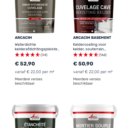
ARCACIM
ARCACIM BASEMENT
Waterdichte
Keldercoating voor
kelderafdichtingspleister
kelder, souterrain,
voor beton, goot en
garage: ARCACIM
(34)
(166)
fundering: ARCACIM
BASEMENT
€ 52,90
€ 50,90
vanaf € 22,00 per m²
vanaf € 22,00 per m²
Meerdere versies
Meerdere versies
beschikbaar
beschikbaar