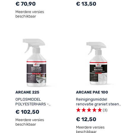
ONDERDELEN -
expansieschuim
€ 70,90
€ 13,50
Mechanisch
ontvettingsoplosmiddel
Meerdere versies
Injectorcarburatorreiniger
beschikbaar
Ontvettingsbad voor vet
en snijo
ARCANE 225
ARCANE PAE 100
OPLOSMIDDEL
Reinigingsmiddel
POLYESTERHARS -
renovatie graniet steen
Reinigingsmiddel
schouw -
(3)
€ 102,50
polyesterhars
REINIGINGSMIDDEL
synthetisch natuurlijk
RENOVATOR MARMER
€ 12,50
Meerdere versies
Gelcoat
beschikbaar
Meerdere versies
Acetoonvervanger
beschikbaar
Lijmen van elastomere