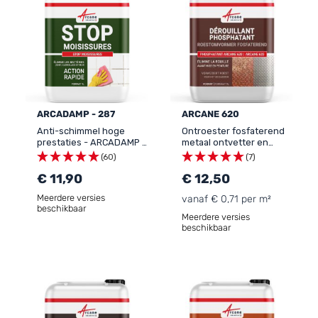
ARCADAMP - 287
ARCANE 620
Anti-schimmel hoge
Ontroester fosfaterend
prestaties - ARCADAMP -
metaal ontvetter en
287
ontkalker - Antiroest met
(60)
(7)
fosforzuur
€ 11,90
€ 12,50
Meerdere versies
vanaf € 0,71 per m²
beschikbaar
Meerdere versies
beschikbaar