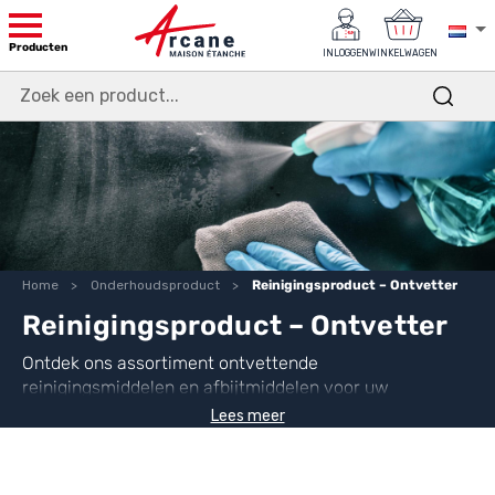
Producten
INLOGGEN
WINKELWAGEN
Home
Onderhoudsproduct
Reinigingsproduct – Ontvetter
Reinigingsproduct – Ontvetter
Ontdek ons assortiment ontvettende
reinigingsmiddelen en afbijtmiddelen voor uw
oppervlakken. Dagelijks gebruikt, tijdens
Lees meer
werkzaamheden of na werkzaamheden, helpen onze
ontvettende reinigingsmiddelen
u uw oppervlakken
schoon en netjes te houden. Ideaal voor een nieuwe