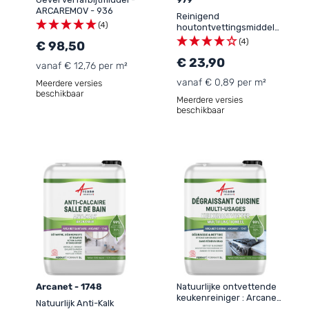
ARCAREMOV - 936
Reinigend
(4)
houtontvettingsmiddel
ARCAWOOD CLEANER -
(4)
€ 98,50
979
€ 23,90
vanaf € 12,76 per m²
vanaf € 0,89 per m²
Meerdere versies
beschikbaar
Meerdere versies
beschikbaar
Arcanet - 1748
Natuurlijke ontvettende
keukenreiniger : Arcanet
Natuurlijk Anti-Kalk
- 1747 - ECOCERT