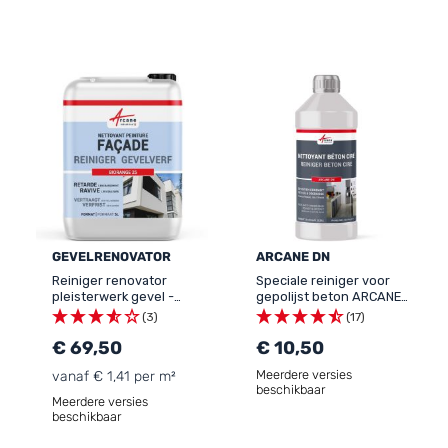
GEVELRENOVATOR
ARCANE DN
Reiniger renovator
Speciale reiniger voor
pleisterwerk gevel -
gepolijst beton ARCANE
GEVELRENOVATOR
DN
(3)
(17)
€ 69,50
€ 10,50
Meerdere versies
vanaf € 1,41 per m²
beschikbaar
Meerdere versies
beschikbaar