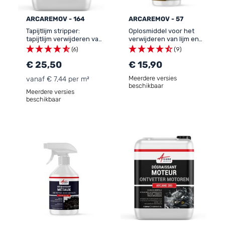
ARCAREMOV - 164
ARCAREMOV - 57
Tapijtlijm stripper:
Oplosmiddel voor het
tapijtlijm verwijderen van
verwijderen van lijm en
beton
kit - LIJMVERWIJDERAAR
(6)
(9)
€ 25,50
€ 15,90
Meerdere versies
vanaf € 7,44 per m²
beschikbaar
Meerdere versies
beschikbaar