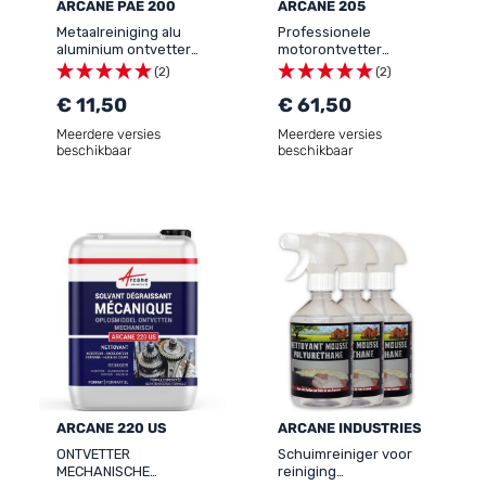
ARCANE PAE 200
ARCANE 205
Metaalreiniging alu
Professionele
aluminium ontvetter
motorontvetter
fietsketting motor auto
aangekoekt vuil
(2)
(2)
vervangt
mechanisch onderdeel -
trichloorethyleen -
€ 11,50
MOTORONTVETTER
€ 61,50
NETTOYANT
Meerdere versies
Meerdere versies
DÉGRAISSANT TOUS
beschikbaar
beschikbaar
METAUX
ARCANE 220 US
ARCANE INDUSTRIES
ONTVETTER
Schuimreiniger voor
MECHANISCHE
reiniging