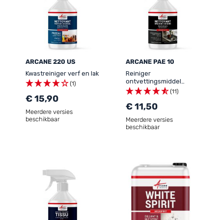
ARCANE 220 US
ARCANE PAE 10
Kwastreiniger verf en lak
Reiniger
ontvettingsmiddel
(1)
keukenvet - VETTEN EN
(11)
€ 15,90
ROET REINIGER
€ 11,50
Meerdere versies
beschikbaar
Meerdere versies
beschikbaar