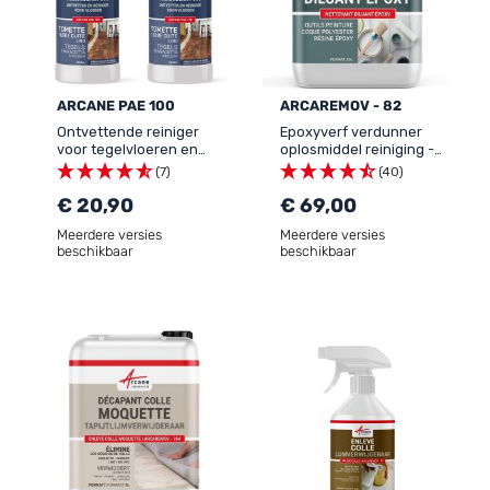
ARCANE PAE 100
ARCAREMOV - 82
Ontvettende reiniger
Epoxyverf verdunner
voor tegelvloeren en
oplosmiddel reiniging -
buitenvloeren -
Reiniger
(7)
(40)
ONTVETTENDE
toepassingsmateriaal
VLOERREINIGER
€ 20,90
EPOXY, Romp reiniger
€ 69,00
Meerdere versies
Meerdere versies
beschikbaar
beschikbaar