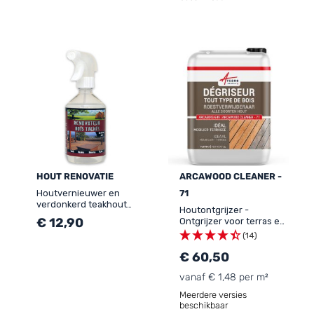
HOUT RENOVATIE
ARCAWOOD CLEANER -
Houtvernieuwer en
71
verdonkerd teakhout
Houtontgrijzer -
composiet
€ 12,90
Ontgrijzer voor terras en
buitenhout - ARCAWOOD
(14)
CLEANER - 71
€ 60,50
vanaf € 1,48 per m²
Meerdere versies
beschikbaar