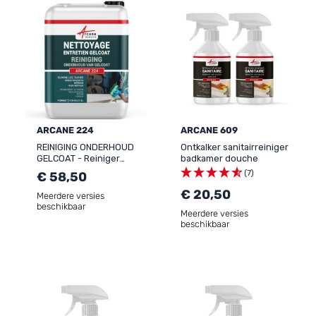
ARCANE 224
ARCANE 609
REINIGING ONDERHOUD
Ontkalker sanitairreiniger
GELCOAT - Reiniger
badkamer douche
polyester rompen dek
(7)
€ 58,50
gelcoat stootwillen
Onderhoud boten
€ 20,50
Meerdere versies
beschikbaar
Meerdere versies
beschikbaar