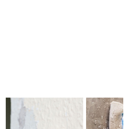
verflaag of het aanbrengen van een coating, ons
assortiment voldoet aan al uw onderhoudsproblemen.