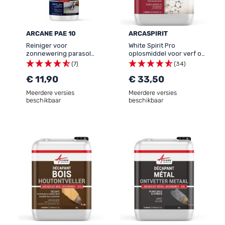
ARCANE PAE 10
ARCASPIRIT
Reiniger voor
White Spirit Pro
zonnewering parasol
oplosmiddel voor verf op
vloerbedekking -
oplosmiddelbasis -
(7)
(34)
REINIGER ZEILDOEKEN EN
ARCASPIRIT
TEXTIEL
€ 11,90
€ 33,50
Meerdere versies
Meerdere versies
beschikbaar
beschikbaar