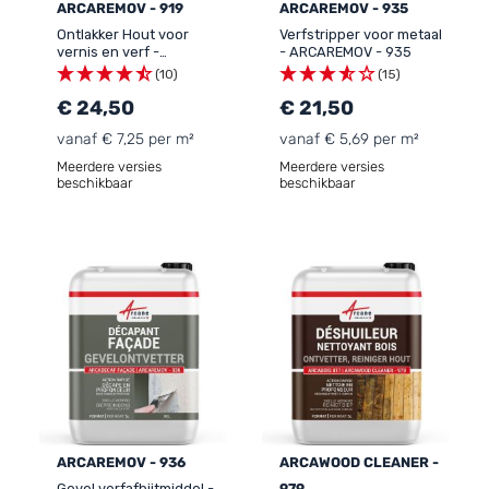
ARCAREMOV - 919
ARCAREMOV - 935
Ontlakker Hout voor
Verfstripper voor metaal
vernis en verf -
- ARCAREMOV - 935
ARCAREMOV - 919
(10)
(15)
€ 24,50
€ 21,50
vanaf € 7,25 per m²
vanaf € 5,69 per m²
Meerdere versies
Meerdere versies
beschikbaar
beschikbaar
ARCAREMOV - 936
ARCAWOOD CLEANER -
Gevel verfafbijtmiddel -
979