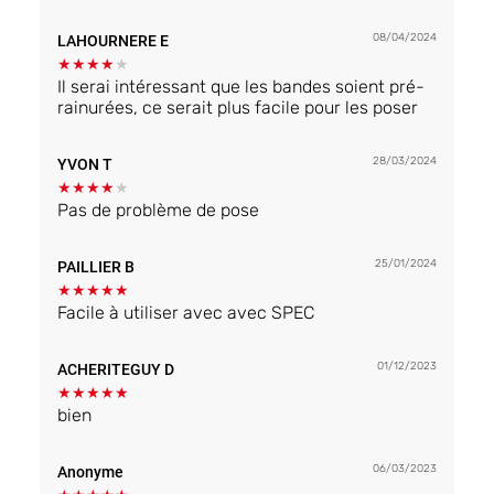
une vouche de produit dessus avec le oinceau.
Elles adhérent bien, c'est facile à faire.
08/04/2024
LAHOURNERE E
★
★
★
★
★
Il serai intéressant que les bandes soient pré-
rainurées, ce serait plus facile pour les poser
28/03/2024
YVON T
★
★
★
★
★
Pas de problème de pose
25/01/2024
PAILLIER B
★
★
★
★
★
Facile à utiliser avec avec SPEC
01/12/2023
ACHERITEGUY D
★
★
★
★
★
bien
06/03/2023
Anonyme