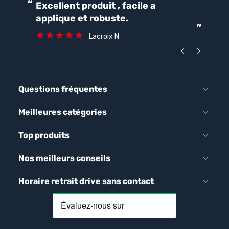
“
“
Excellent produit , facile a
Parfait pour une bonne
applique et robuste.
ét
”
ca
Lacroix N
Questions fréquentes
Meilleures catégories
Top produits
Nos meilleurs conseils
Horaire retrait drive sans contact