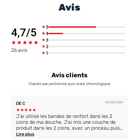
Avis
★
5
4,7/5
★
4
★
3
★★★★★
★★★★★
★
2
26 avis
★
1
Avis clients
Classés par pertinence puis ordre chronologique
20/09/2024
DE C
★
★
★
★
★
J'ai utilisé les bandes de renfort dans les 2
coins de ma douche. J'ai mis une couche de
produit dans les 2 coins, avec un pinceau puis
poser les bandes de renfort dessus, et remis
Lire plus