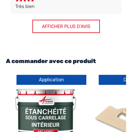
★
★
★
★
★
Très bien
AFFICHER PLUS D'AVIS
A commander avec ce produit
Application
Out