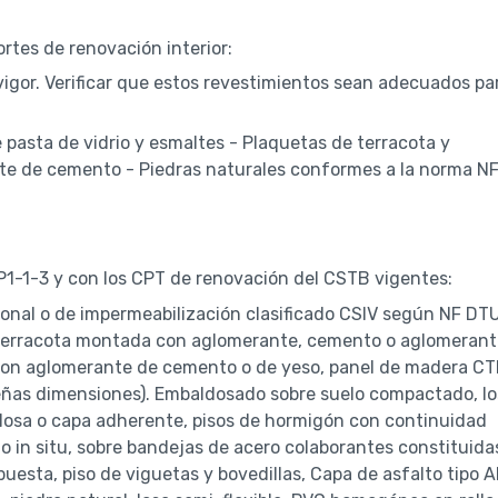
ortes de renovación interior:
igor. Verificar que estos revestimientos sean adecuados pa
e pasta de vidrio y esmaltes - Plaquetas de terracota y
te de cemento - Piedras naturales conformes a la norma N
P1-1-3 y con los CPT de renovación del CSTB vigentes:
ional o de impermeabilización clasificado CSIV según NF DT
e terracota montada con aglomerante, cemento o aglomeran
con aglomerante de cemento o de yeso, panel de madera C
ñas dimensiones). Embaldosado sobre suelo compactado, lo
, losa o capa adherente, pisos de hormigón con continuidad
o in situ, sobre bandejas de acero colaborantes constituida
puesta, piso de viguetas y bovedillas, Capa de asfalto tipo A