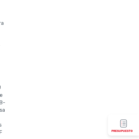
ra
F
U
te
TB-
sa
s
PRESUPUESTO
F