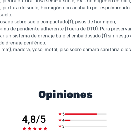
 piedra natural, losa semi-flexible, PVC homogéneo en rollo
osa, pintura de suelo, hormigón con acabado por espolvoreado
suelo.
dosado sobre suelo compactado(1), pisos de hormigón,
orma de pendiente adherente (fuera de DTU). Para preserva
r un sistema de drenaje bajo el embaldosado (1) sin riesgo
e drenaje periférico.
3 mm), madera, yeso, metal, piso sobre cámara sanitaria o loc
Opiniones
★
5
4,8/5
★
4
★
3
★★★★★
★★★★★