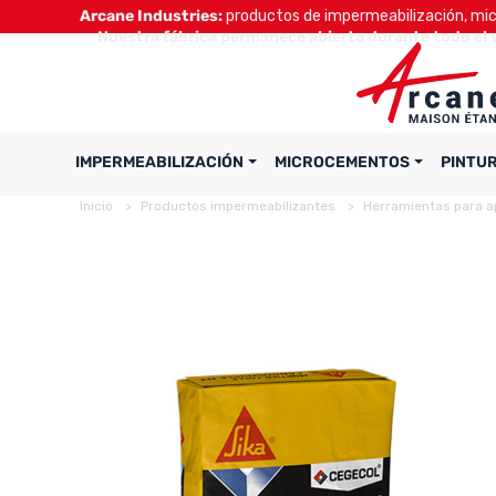
Arcane Industries:
productos de impermeabilización, micr
Nuestra fábrica permanece abierta durante todo el 
IMPERMEABILIZACIÓN
MICROCEMENTOS
PINTU
Inicio
Productos impermeabilizantes
Herramientas para a