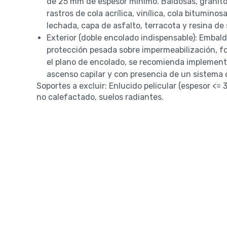
de 25 mm de espesor mínimo. Baldosas, granito,
rastros de cola acrílica, vinílica, cola bitumin
lechada, capa de asfalto, terracota y resina de 
Exterior (doble encolado indispensable): Embal
protección pesada sobre impermeabilización, f
el plano de encolado, se recomienda implementa
ascenso capilar y con presencia de un sistema d
Soportes a excluir: Enlucido pelicular (espesor <= 
no calefactado, suelos radiantes.