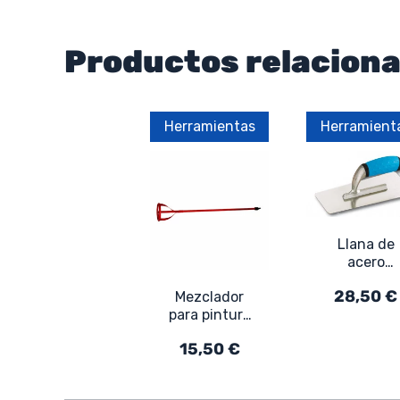
Productos relacion
Herramientas
Herramient
Llana de
acero
inoxidable 
28,50 €
Mezclador
Llana par
para pintura
enlucido d
y revoques,
hormigón
15,50 €
con acople
para taladro