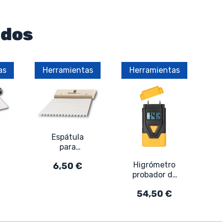
ados
as
Herramientas
Herramientas
Espátula
para
-
pegamento
Higrómetro
a
6,50 €
de azulejos,
probador de
e
en madera y
humedad
acero con
54,50 €
hormigón
dentado
yeso mortero