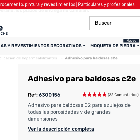
ocemento, pintura y revestimientos | Particulares y profesionales
verano: los plazos de entrega no cambian.
Nuevo
RAS Y REVESTIMIENTOS DECORATIVOS
MOQUETA DE PIEDRA
plicación de Impermeabilizantes
Adhesivo para baldosas c2e
Adhesivo para baldosas c2e
Ref:
6300156
(22 Comentarios)
Adhesivo para baldosas C2 para azulejos de
todas las porosidades y de grandes
dimensiones
Ver la descripción completa