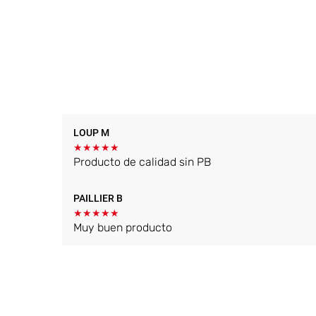
LOUP M
★
★
★
★
★
Producto de calidad sin PB
PAILLIER B
★
★
★
★
★
Muy buen producto