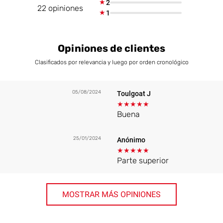
★
2
22 opiniones
★
1
Opiniones de clientes
Clasificados por relevancia y luego por orden cronológico
05/08/2024
Toulgoat J
★
★
★
★
★
Buena
25/01/2024
Anónimo
★
★
★
★
★
Parte superior
MOSTRAR MÁS OPINIONES