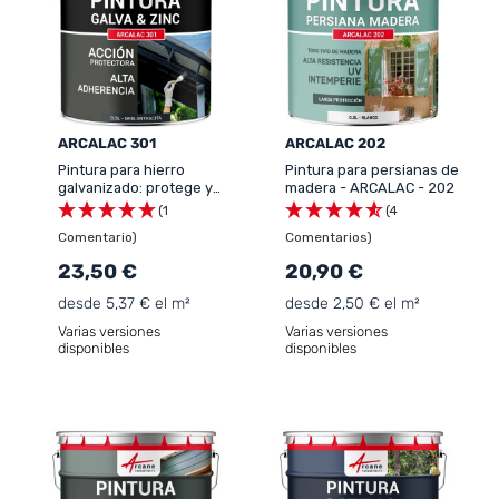
ARCALAC 301
ARCALAC 202
Pintura para hierro
Pintura para persianas de
galvanizado: protege y
madera - ARCALAC - 202
decora - ARCALAC 301
(1
(4
Comentario)
Comentarios)
23,50 €
20,90 €
desde 5,37 € el m²
desde 2,50 € el m²
Varias versiones
Varias versiones
disponibles
disponibles