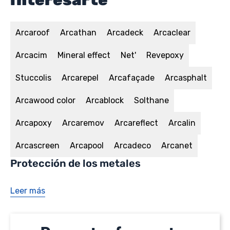
Arcaroof
Arcathan
Arcadeck
Arcaclear
Arcacim
Mineral effect
Net'
Revepoxy
Stuccolis
Arcarepel
Arcafaçade
Arcasphalt
Arcawood color
Arcablock
Solthane
Arcapoxy
Arcaremov
Arcareflect
Arcalin
Arcascreen
Arcapool
Arcadeco
Arcanet
Protección de los metales
Leer más