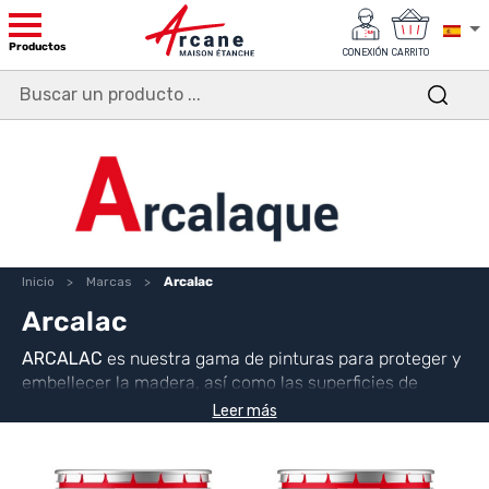
Productos
CONEXIÓN
CARRITO
Inicio
Marcas
Arcalac
Arcalac
ARCALAC
es nuestra gama de pinturas para proteger y
embellecer la madera, así como las superficies de
hierro, metal, galvanizado y aluminio. Ofrece un
Leer más
acabado duradero con protección frente a los agentes
atmosféricos y una estética refinada.