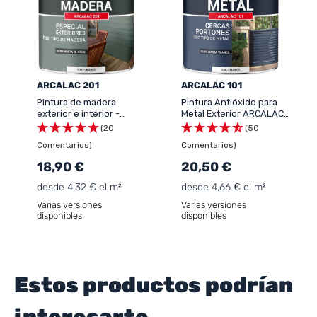
ARCALAC 201
ARCALAC 101
Pintura de madera
Pintura Antióxido para
exterior e interior -
Metal Exterior ARCALAC
ARCALAC 201
101 - Protección
(20
(50
Duradera para Hierro y
Comentarios)
Comentarios)
Acero, Aplicación Directa
sobre Óxido
18,90 €
20,50 €
desde 4,32 € el m²
desde 4,66 € el m²
Varias versiones
Varias versiones
disponibles
disponibles
Estos productos podrían
interesarte